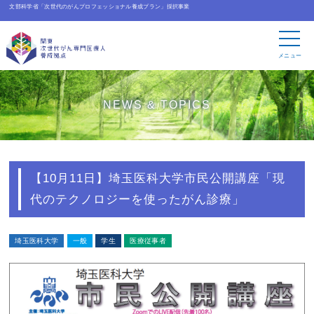
文部科学省「次世代のがんプロフェッショナル養成プラン」採択事業
メニュー
NEWS & TOPICS
【10月11日】埼玉医科大学市民公開講座「現
代のテクノロジーを使ったがん診療」
埼玉医科大学
一般
学生
医療従事者