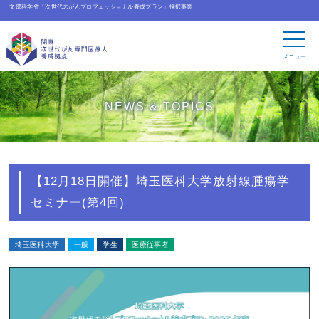
文部科学省「次世代のがんプロフェッショナル養成プラン」採択事業
メニュー
NEWS & TOPICS
【12月18日開催】埼玉医科大学放射線腫瘍学
セミナー(第4回)
埼玉医科大学
一般
学生
医療従事者