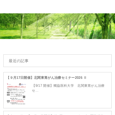
Warning
: Undefined array key 0 in
最近の記事
/home/ganpro/kanto-
【９月17日開催】北関東胃がん治療セミナー2026 Ⅱ
【9/17 開催】獨協医科大学 北関東胃がん治療
セ...
ganpro.net/public_html/wordpress/wp-