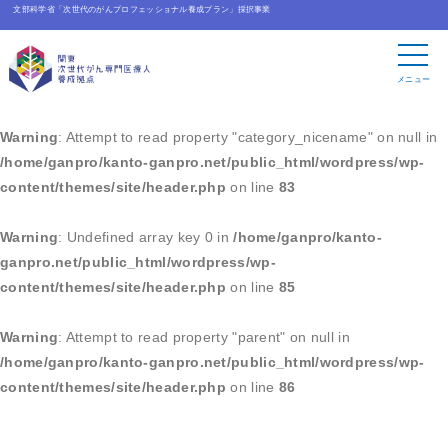
文部科学省「次世代のがんプロフェッショナル養成プラン」採択事業
Warning
: Undefined array key 0 in
/home/ganpro/kanto-
ganpro.net/public_html/wordpress/wp-
メニュー
content/themes/site/header.php
on line
83
Warning
: Attempt to read property "category_nicename" on null in
/home/ganpro/kanto-ganpro.net/public_html/wordpress/wp-
content/themes/site/header.php
on line
83
Warning
: Undefined array key 0 in
/home/ganpro/kanto-
ganpro.net/public_html/wordpress/wp-
content/themes/site/header.php
on line
85
Warning
: Attempt to read property "parent" on null in
/home/ganpro/kanto-ganpro.net/public_html/wordpress/wp-
content/themes/site/header.php
on line
86