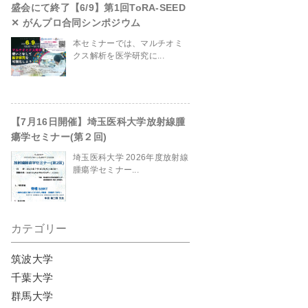
盛会にて終了【6/9】第1回ToRA-SEED
✕ がんプロ合同シンポジウム
本セミナーでは、マルチオミ
site/header.php
on line
230
クス解析を医学研究に...
【7月16日開催】埼玉医科大学放射線腫
瘍学セミナー(第２回)
埼玉医科大学 2026年度放射線
腫瘍学セミナー...
カテゴリー
筑波大学
千葉大学
群馬大学