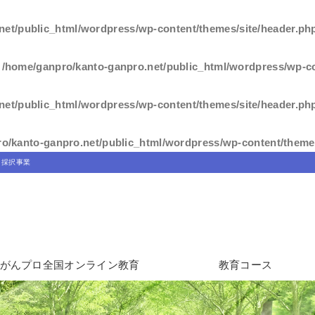
net/public_html/wordpress/wp-content/themes/site/header.ph
n
/home/ganpro/kanto-ganpro.net/public_html/wordpress/wp-co
net/public_html/wordpress/wp-content/themes/site/header.ph
o/kanto-ganpro.net/public_html/wordpress/wp-content/themes
」採択事業
がんプロ全国オンライン教育
教育コース