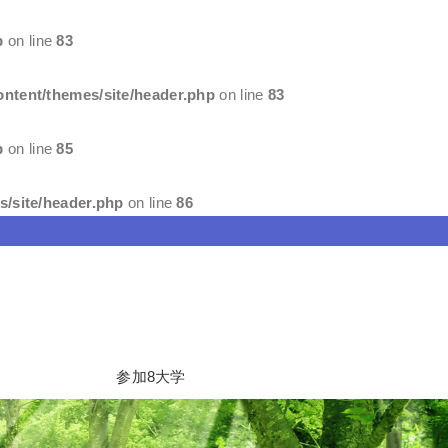
p
on line
83
ntent/themes/site/header.php
on line
83
p
on line
85
/site/header.php
on line
86
参加8大学