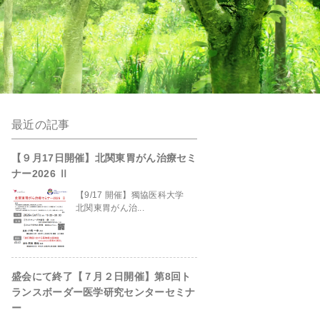
最近の記事
anpro/kanto-
【９月17日開催】北関東胃がん治療セミ
ナー2026 Ⅱ
【9/17 開催】獨協医科大学
北関東胃がん治...
盛会にて終了【７月２日開催】第8回ト
site/header.php
on line
229
ランスボーダー医学研究センターセミナ
ー