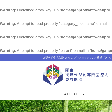
Warning
: Undefined array key 0 in
/home/ganpro/kanto-ganpro.
Warning
: Attempt to read property "category_nicename" on null i
Warning
: Undefined array key 0 in
/home/ganpro/kanto-ganpro.
Warning
: Attempt to read property "parent" on null in
/home/ganpr
文部科学省「次世代のがんプロフェッショナル養成プラン
ABOUT US