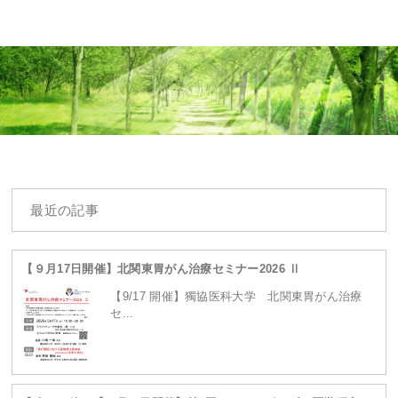
Warning
: Undefined array key 0 in
最近の記事
/home/ganpro/kanto-
【９月17日開催】北関東胃がん治療セミナー2026 Ⅱ
【9/17 開催】獨協医科大学 北関東胃がん治療
セ...
ganpro.net/public_html/wordpress/wp-