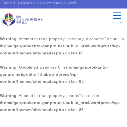
文部科学省「次世代のがんプロフェッショナル養成プラン」採択事業
Warning
: Undefined array key 0 in
/home/ganpro/kanto-
ganpro.net/public_html/wordpress/wp-
メニュー
content/themes/site/header.php
on line
83
Warning
: Attempt to read property "category_nicename" on null in
/home/ganpro/kanto-ganpro.net/public_html/wordpress/wp-
content/themes/site/header.php
on line
83
Warning
: Undefined array key 0 in
/home/ganpro/kanto-
ganpro.net/public_html/wordpress/wp-
content/themes/site/header.php
on line
85
Warning
: Attempt to read property "parent" on null in
/home/ganpro/kanto-ganpro.net/public_html/wordpress/wp-
content/themes/site/header.php
on line
86