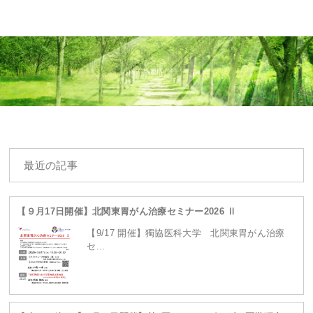
Warning
: Undefined array key 0 in
最近の記事
/home/ganpro/kanto-
【９月17日開催】北関東胃がん治療セミナー2026 Ⅱ
【9/17 開催】獨協医科大学 北関東胃がん治療
セ...
ganpro.net/public_html/wordpress/wp-