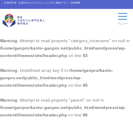
文部科学省「次世代のがんプロフェッショナル養成プラン」採択事業
Warning
: Undefined array key 0 in
/home/ganpro/kanto-
ganpro.net/public_html/wordpress/wp-
メニュー
content/themes/site/header.php
on line
83
Warning
: Attempt to read property "category_nicename" on null in
/home/ganpro/kanto-ganpro.net/public_html/wordpress/wp-
content/themes/site/header.php
on line
83
Warning
: Undefined array key 0 in
/home/ganpro/kanto-
ganpro.net/public_html/wordpress/wp-
content/themes/site/header.php
on line
85
Warning
: Attempt to read property "parent" on null in
/home/ganpro/kanto-ganpro.net/public_html/wordpress/wp-
content/themes/site/header.php
on line
86