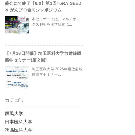
盛会にて終了【6/9】第1回ToRA-SEED
✕ がんプロ合同シンポジウム
本セミナーでは、マルチオミ
site/header.php
on line
230
クス解析を医学研究に...
【7月16日開催】埼玉医科大学放射線腫
瘍学セミナー(第２回)
埼玉医科大学 2026年度放射線
腫瘍学セミナー...
カテゴリー
群馬大学
日本医科大学
獨協医科大学