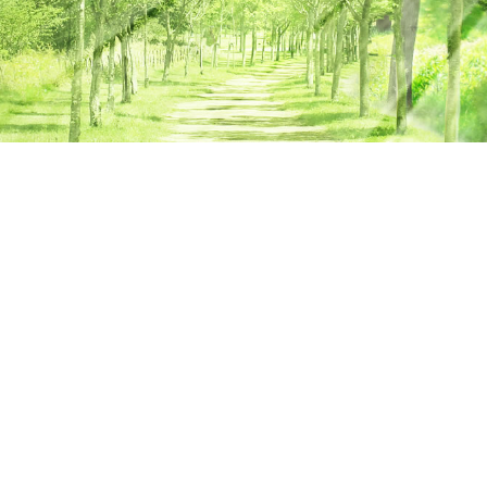
defined array key 0 in
/home/g
ordpress/wp-content/themes/