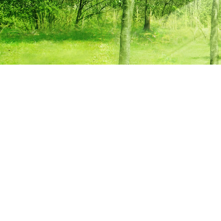
Warning
: Un
ganpro.net/public_html/w