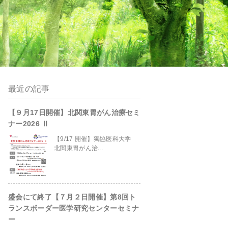
最近の記事
anpro/kanto-
【９月17日開催】北関東胃がん治療セミ
ナー2026 Ⅱ
【9/17 開催】獨協医科大学
北関東胃がん治...
盛会にて終了【７月２日開催】第8回ト
site/header.php
on line
229
ランスボーダー医学研究センターセミナ
ー