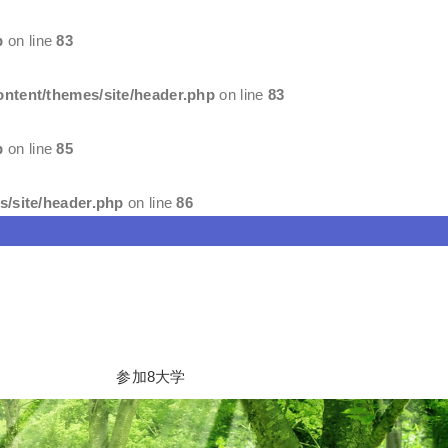
p
on line
83
ntent/themes/site/header.php
on line
83
p
on line
85
/site/header.php
on line
86
参加8大学