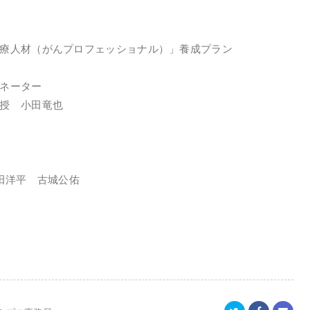
療人材（がんプロフェッショナル）」養成プラン
ネーター
授 小田竜也
田洋平 古城公佑