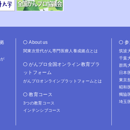
拠
About us
参
関東次世代がん専門医療人養成拠点とは
筑波
千葉
が
がんプロ全国オンライン教育プラ
群馬
ットフォーム
日本
東京
がんプロオンラインプラットフォームとは
昭和
教育コース
獨協
埼玉
3つの教育コース
インテンシブコース