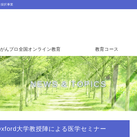
」採択事業
がんプロ全国オンライン教育
教育コース
NEWS & TOPICS
eek_Oxford大学教授陣による医学セミナー