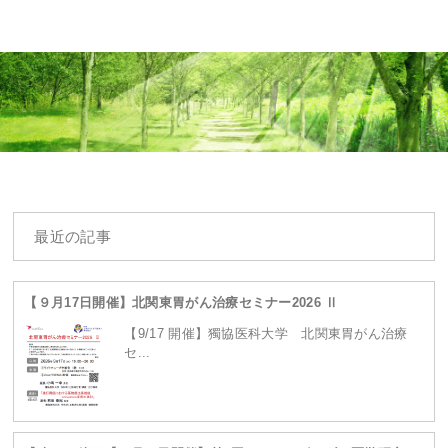
Warning
: Undefined array key 0 in
最近の記事
/home/ganpro/kanto-
【９月17日開催】北関東胃がん治療セミナー2026 Ⅱ
【9/17 開催】獨協医科大学 北関東胃がん治療
セ...
ganpro.net/public_html/wordpress/wp-