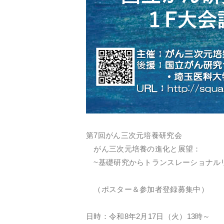
第7回がん三次元培養研究会
がん三次元培養の進化と展望：
~基礎研究からトランスレーショナル
（ポスター＆参加者登録募集中）
日時：令和8年2月17日（火）13時～