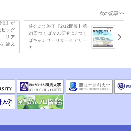
次の記事>>
開催】が
盛会にて終了【2/12開催】第
療ビッグ
24回つくばがん研究会/ つく
用 リア
ばキャンサーリサーチアリー
ら“論文
ナ