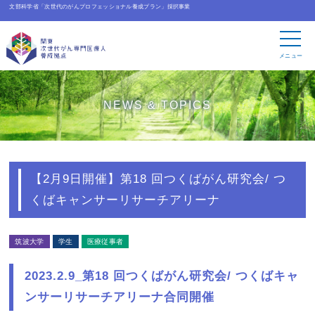
文部科学省「次世代のがんプロフェッショナル養成プラン」採択事業
メニュー
NEWS & TOPICS
【2月9日開催】第18 回つくばがん研究会/ つ
くばキャンサーリサーチアリーナ
筑波大学
学生
医療従事者
2023.2.9_第18 回つくばがん研究会/ つくばキャ
ンサーリサーチアリーナ合同開催