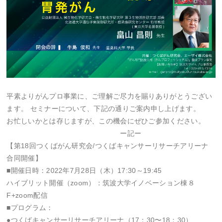
平素よりがんプロ事業に、ご理解ご尽力を賜りありがとうござい
ます。 セミナーについて、下記の通りご案内申し上げます。
お忙しいかとは存じますが、この機会にぜひご参加ください。
ー記ー
【第18回つくばがん研究会/つくばキャンサーリサーチアリーナ
合同開催】
■開催日時：2022年7月28日（木）17:30～19:45
ハイブリット開催（zoom）：筑波大学イノベーション棟８
F+zoom配信
■プログラム：
●つくばキャンサーリサーチアリーナ（17：30〜18：30）