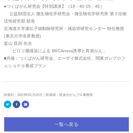
●つくばがん研究会【特別講演】（18：40-19：45）
公益財団法人 微生物化学研究会・微生物化学研究所 第３生物
活性研究部 部長
北海道大学遺伝子病制御研究所・感染癌研究センター 特任教授
(東京大学名誉教授)
畠山 昌則 先生
「ピロリ菌感染による BRCAness誘導と胃発がん」
■共催：つくばがん研究会、エーザイ株式会社、関東ガンプロフ
ェショナル養成プラン
投稿日：2023年01月24日｜投稿者：筑波大がんプロ事務局
一覧へ戻る