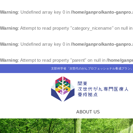
Warning
: Undefined array key 0 in
/home/ganpro/kanto-ganpro.
Warning
: Attempt to read property "category_nicename" on null i
Warning
: Undefined array key 0 in
/home/ganpro/kanto-ganpro.
Warning
: Attempt to read property "parent" on null in
/home/ganpr
文部科学省「次世代のがんプロフェッショナル養成プラン
ABOUT US