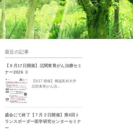
最近の記事
anpro/kanto-
【９月17日開催】北関東胃がん治療セミ
ナー2026 Ⅱ
【9/17 開催】獨協医科大学
北関東胃がん治...
盛会にて終了【７月２日開催】第8回ト
site/header.php
on line
229
ランスボーダー医学研究センターセミナ
ー