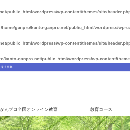
net/public_html/wordpress/wp-content/themes/site/header.ph
n
/home/ganpro/kanto-ganpro.net/public_html/wordpress/wp-co
net/public_html/wordpress/wp-content/themes/site/header.ph
o/kanto-ganpro.net/public_html/wordpress/wp-content/themes
」採択事業
がんプロ全国オンライン教育
教育コース