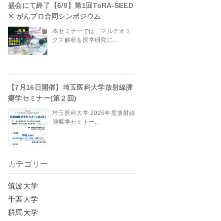
盛会にて終了【6/9】第1回ToRA-SEED
✕ がんプロ合同シンポジウム
本セミナーでは、マルチオミ
site/header.php
on line
230
クス解析を医学研究に...
【7月16日開催】埼玉医科大学放射線腫
瘍学セミナー(第２回)
埼玉医科大学 2026年度放射線
腫瘍学セミナー...
カテゴリー
筑波大学
千葉大学
群馬大学