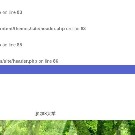
p
on line
83
ntent/themes/site/header.php
on line
83
p
on line
85
/site/header.php
on line
86
参加8大学