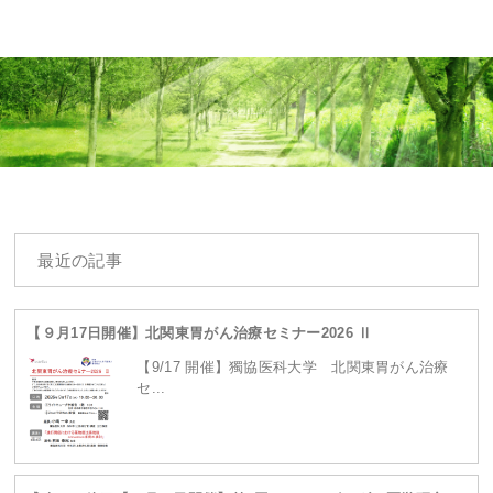
Warning
: Undefined array key 0 in
最近の記事
/home/ganpro/kanto-
【９月17日開催】北関東胃がん治療セミナー2026 Ⅱ
【9/17 開催】獨協医科大学 北関東胃がん治療
セ...
ganpro.net/public_html/wordpress/wp-