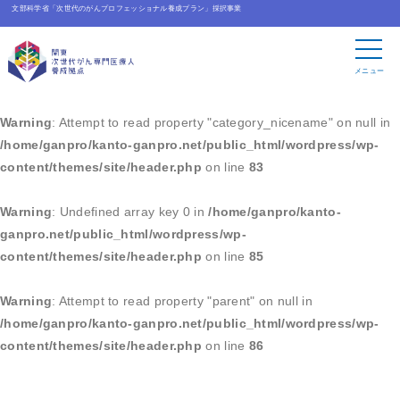
文部科学省「次世代のがんプロフェッショナル養成プラン」採択事業
Warning
: Undefined array key 0 in
/home/ganpro/kanto-
ganpro.net/public_html/wordpress/wp-
メニュー
content/themes/site/header.php
on line
83
Warning
: Attempt to read property "category_nicename" on null in
/home/ganpro/kanto-ganpro.net/public_html/wordpress/wp-
content/themes/site/header.php
on line
83
Warning
: Undefined array key 0 in
/home/ganpro/kanto-
ganpro.net/public_html/wordpress/wp-
content/themes/site/header.php
on line
85
Warning
: Attempt to read property "parent" on null in
/home/ganpro/kanto-ganpro.net/public_html/wordpress/wp-
content/themes/site/header.php
on line
86