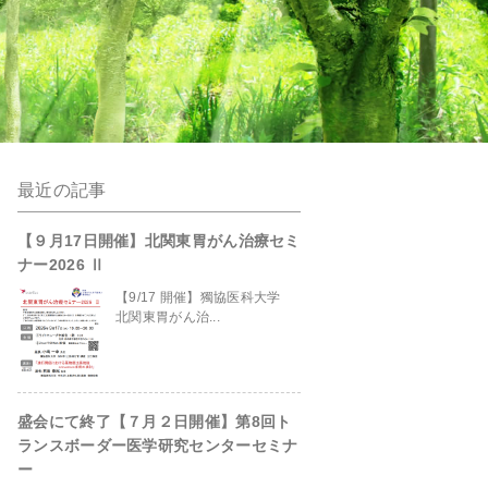
最近の記事
anpro/kanto-
【９月17日開催】北関東胃がん治療セミ
ナー2026 Ⅱ
【9/17 開催】獨協医科大学
北関東胃がん治...
盛会にて終了【７月２日開催】第8回ト
site/header.php
on line
229
ランスボーダー医学研究センターセミナ
ー