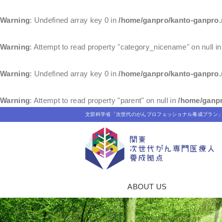
Warning
: Undefined array key 0 in
/home/ganpro/kanto-ganpro.
Warning
: Attempt to read property "category_nicename" on null i
Warning
: Undefined array key 0 in
/home/ganpro/kanto-ganpro.
Warning
: Attempt to read property "parent" on null in
/home/ganpr
文部科学省「次世代のがんプロフェッショナル養成プラン
ABOUT US