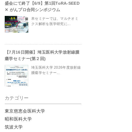
盛会にて終了【6/9】第1回ToRA-SEED
✕ がんプロ合同シンポジウム
本セミナーでは、マルチオミ
site/header.php
on line
230
クス解析を医学研究に...
【7月16日開催】埼玉医科大学放射線腫
瘍学セミナー(第２回)
埼玉医科大学 2026年度放射線
腫瘍学セミナー...
カテゴリー
東京慈恵会医科大学
昭和医科大学
筑波大学