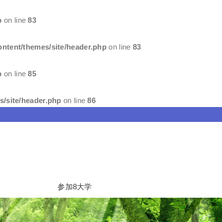
p
on line
83
ntent/themes/site/header.php
on line
83
p
on line
85
/site/header.php
on line
86
参加8大学