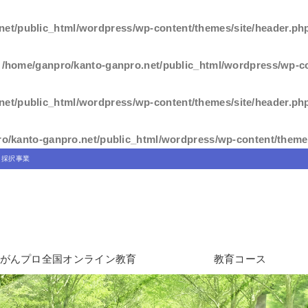
net/public_html/wordpress/wp-content/themes/site/header.ph
n
/home/ganpro/kanto-ganpro.net/public_html/wordpress/wp-co
net/public_html/wordpress/wp-content/themes/site/header.ph
o/kanto-ganpro.net/public_html/wordpress/wp-content/themes
」採択事業
がんプロ全国オンライン教育
教育コース