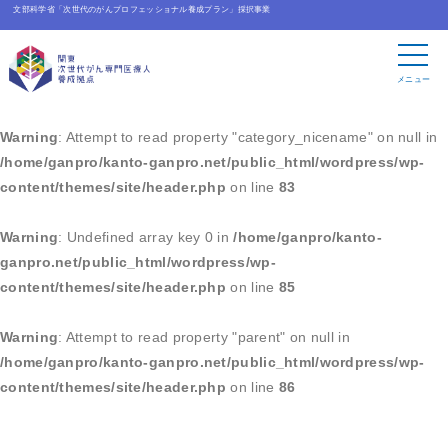
文部科学省「次世代のがんプロフェッショナル養成プラン」採択事業
Warning
: Undefined array key 0 in
/home/ganpro/kanto-
ganpro.net/public_html/wordpress/wp-
メニュー
content/themes/site/header.php
on line
83
Warning
: Attempt to read property "category_nicename" on null in
/home/ganpro/kanto-ganpro.net/public_html/wordpress/wp-
content/themes/site/header.php
on line
83
Warning
: Undefined array key 0 in
/home/ganpro/kanto-
ganpro.net/public_html/wordpress/wp-
content/themes/site/header.php
on line
85
Warning
: Attempt to read property "parent" on null in
/home/ganpro/kanto-ganpro.net/public_html/wordpress/wp-
content/themes/site/header.php
on line
86