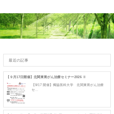
Warning
: Undefined array key 0 in
最近の記事
/home/ganpro/kanto-
【９月17日開催】北関東胃がん治療セミナー2026 Ⅱ
【9/17 開催】獨協医科大学 北関東胃がん治療
セ...
ganpro.net/public_html/wordpress/wp-