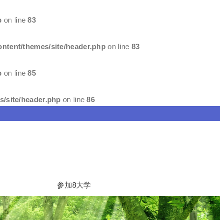
p
on line
83
ntent/themes/site/header.php
on line
83
p
on line
85
/site/header.php
on line
86
参加8大学