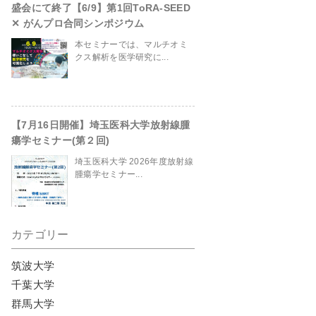
盛会にて終了【6/9】第1回ToRA-SEED
✕ がんプロ合同シンポジウム
本セミナーでは、マルチオミ
site/header.php
on line
230
クス解析を医学研究に...
【7月16日開催】埼玉医科大学放射線腫
瘍学セミナー(第２回)
埼玉医科大学 2026年度放射線
腫瘍学セミナー...
カテゴリー
筑波大学
千葉大学
群馬大学