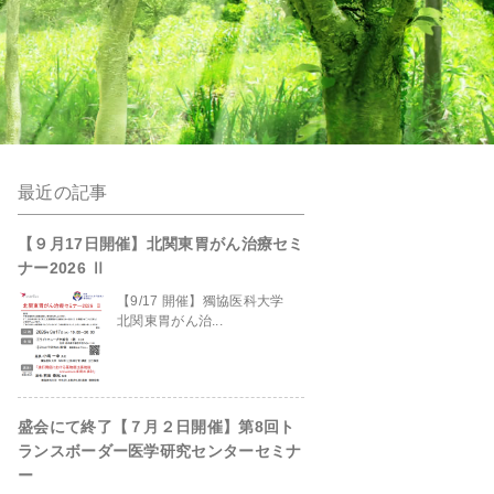
最近の記事
anpro/kanto-
【９月17日開催】北関東胃がん治療セミ
ナー2026 Ⅱ
【9/17 開催】獨協医科大学
北関東胃がん治...
盛会にて終了【７月２日開催】第8回ト
site/header.php
on line
229
ランスボーダー医学研究センターセミナ
ー