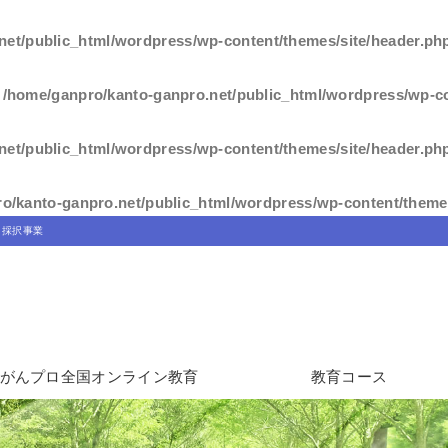
net/public_html/wordpress/wp-content/themes/site/header.ph
n
/home/ganpro/kanto-ganpro.net/public_html/wordpress/wp-co
net/public_html/wordpress/wp-content/themes/site/header.ph
o/kanto-ganpro.net/public_html/wordpress/wp-content/themes
」採択事業
がんプロ全国オンライン教育
教育コース