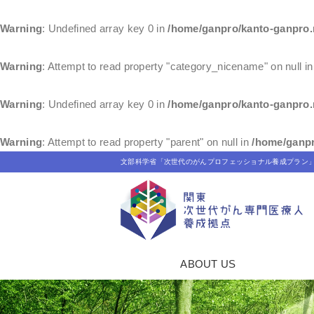
Warning
: Undefined array key 0 in
/home/ganpro/kanto-ganpro.
Warning
: Attempt to read property "category_nicename" on null i
Warning
: Undefined array key 0 in
/home/ganpro/kanto-ganpro.
Warning
: Attempt to read property "parent" on null in
/home/ganpr
文部科学省「次世代のがんプロフェッショナル養成プラン
ABOUT US