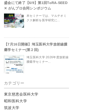
盛会にて終了【6/9】第1回ToRA-SEED
✕ がんプロ合同シンポジウム
本セミナーでは、マルチオミ
site/header.php
on line
230
クス解析を医学研究に...
【7月16日開催】埼玉医科大学放射線腫
瘍学セミナー(第２回)
埼玉医科大学 2026年度放射線
腫瘍学セミナー...
カテゴリー
東京慈恵会医科大学
昭和医科大学
筑波大学