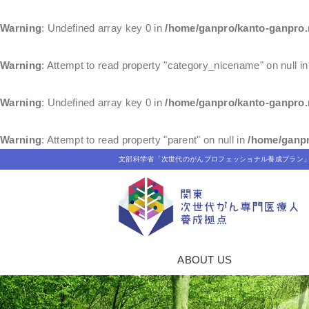
Warning
: Undefined array key 0 in
/home/ganpro/kanto-ganpro.
Warning
: Attempt to read property "category_nicename" on null i
Warning
: Undefined array key 0 in
/home/ganpro/kanto-ganpro.
Warning
: Attempt to read property "parent" on null in
/home/ganpr
文部科学省「次世代のがんプロフェッショナル養成プラン
ABOUT US