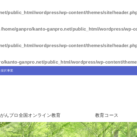
net/public_html/wordpress/wp-content/themes/site/header.ph
n
/home/ganpro/kanto-ganpro.net/public_html/wordpress/wp-co
net/public_html/wordpress/wp-content/themes/site/header.ph
o/kanto-ganpro.net/public_html/wordpress/wp-content/themes
」採択事業
がんプロ全国オンライン教育
教育コース