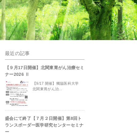
最近の記事
anpro/kanto-
【９月17日開催】北関東胃がん治療セミ
ナー2026 Ⅱ
【9/17 開催】獨協医科大学
北関東胃がん治...
盛会にて終了【７月２日開催】第8回ト
site/header.php
on line
229
ランスボーダー医学研究センターセミナ
ー