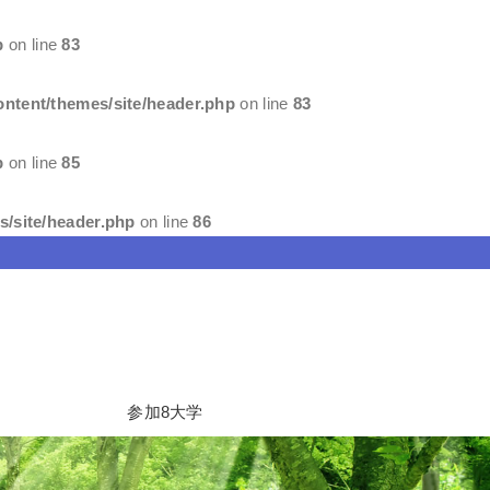
p
on line
83
ntent/themes/site/header.php
on line
83
p
on line
85
/site/header.php
on line
86
参加8大学