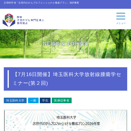
文部科学省「次世代のがんプロフェッショナル養成プラン」採択事業
メニュー
NEWS & TOPICS
【7月16日開催】埼玉医科大学放射線腫瘍学セ
ミナー(第２回)
埼玉医科大学
一般
学生
医療従事者